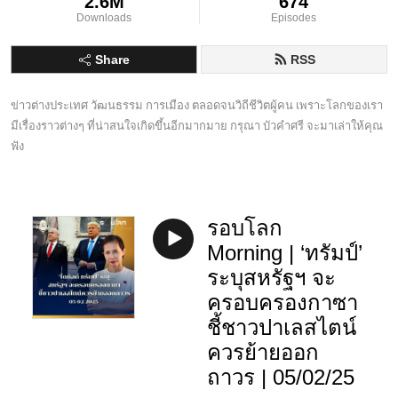
2.6M
674
Downloads
Episodes
Share
RSS
ข่าวต่างประเทศ วัฒนธรรม การเมือง ตลอดจนวิถีชีวิตผู้คน เพราะโลกของเรา
มีเรื่องราวต่างๆ ที่น่าสนใจเกิดขึ้นอีกมากมาย กรุณา บัวคำศรี จะมาเล่าให้คุณ
ฟัง
รอบโลก
Morning | ‘ทรัมป์’
ระบุสหรัฐฯ จะ
ครอบครองกาซา
ชี้ชาวปาเลสไตน์
ควรย้ายออก
ถาวร | 05/02/25