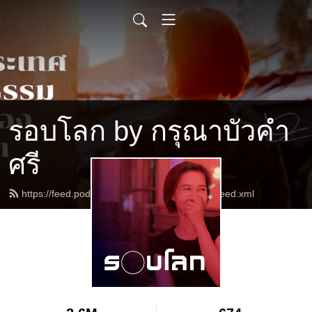
รอบโลก by กรุณาบัวคำ
ศรี
https://feed.podbean.com/karunabuakamsri/feed.xml